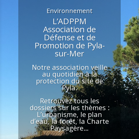
Environnement
L’ADPPM
Association de
Défense et de
Promotion de Pyla-
sur-Mer
Notre association veille
au quotidien à la
protection du site de
Pyla.
Retrouvez tous les
dossiers sur les thèmes :
L’urbanisme, le plan
d’eau, la forêt, la Charte
Paysagère…