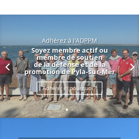
Adhérez à l'ADPPM
Soyez membre
actif
ou
membre
de soutien
de la défense et de la
promotion de Pyla-sur-Mer
Adhérer et pourquoi ?