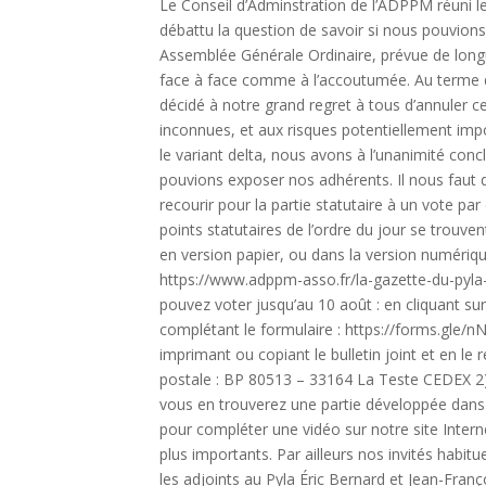
Le Conseil d’Adminstration de l’ADPPM réuni le
débattu la question de savoir si nous pouvions
Assemblée Générale Ordinaire, prévue de long
face à face comme à l’accoutumée. Au terme de
décidé à notre grand regret à tous d’annuler c
inconnues, et aux risques potentiellement imp
le variant delta, nous avons à l’unanimité con
pouvions exposer nos adhérents. Il nous faut
recourir pour la partie statutaire à un vote pa
points statutaires de l’ordre du jour se trouve
en version papier, ou dans la version numérique
https://www.adppm-asso.fr/la-gazette-du-pyla-
pouvez voter jusqu’au 10 août : en cliquant sur 
complétant le formulaire : https://forms.gle
imprimant ou copiant le bulletin joint et en le
postale : BP 80513 – 33164 La Teste CEDEX 2) 
vous en trouverez une partie développée dans
pour compléter une vidéo sur notre site Intern
plus importants. Par ailleurs nos invités habitu
les adjoints au Pyla Éric Bernard et Jean-Fran