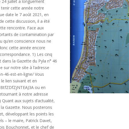
 24 juillet a longuement
 tenir cette année notre
ue date le 7 août 2021, en
 cette discussion, il a été
ette rencontre. Face aux
ortants de contamination par
clu qu’en conscience nous ne
 donc cette année encore
r correspondance. 1) Les cinq
nt dans la Gazette du Pyla n° 46
 sur notre site à l’adresse
n-46-est-en-ligne/ Vous
le lien suivant et en
/nNBtfZDfZjNTEAJ3A ou en
 retournant à notre adresse
Quant aux sujets d’actualité,
 la Gazette. Nous posterons
et, développant les points les
els – le maire, Patrick Davet,
çois Bouchonnet, et le chef de