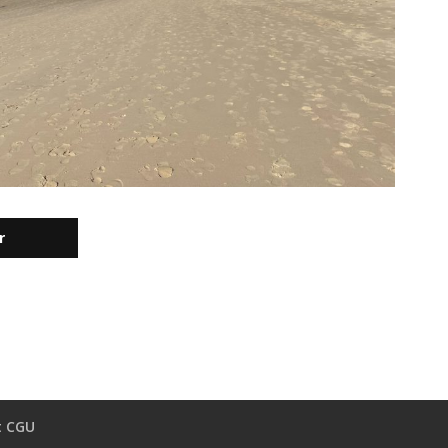
r
t CGU